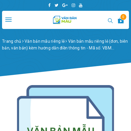
0
Toggle
navigation
Trang chủ
Văn bản mẫu riêng lẻ
Văn bản mẫu riêng lẻ (đơn, biên
bản, văn bản) kèm hướng dẫn điền thông tin - Mã số: VBM...