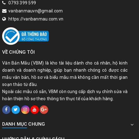
1️
GÓI KHỞI KIỆN – TỐ TỤNG
0793 399 599
vanbanmauvn@gmail.com
🔴
NHÓM A – KHỞI ĐỘNG VỤ VIỆC
https://vanbanmau.com.vn
Đơn khởi kiện vụ án dân sự - VBM.TT.01 - 100k
Đơn khởi kiện tranh chấp hợp đồng - VBM.TT.02 - 100k
Đơn khởi kiện tranh chấp đất đai - VBM.TT.03 - 100k
VỀ CHÚNG TÔI
Đơn khởi kiện vụ án hành chính - VBM.TT.04 - 100k
Văn Bản Mẫu (VBM) là kho tài liệu dành cho cá nhân, hộ kinh
Đơn khởi kiện tranh chấp kinh doanh – thương mại -
doanh và doanh nghiệp, giúp bạn nhanh chóng có được các
VBM.TT.05 - 100k
mẫu văn bản, hồ sơ và biểu mẫu mà không cần mất thời gian
soạn thảo từ đầu.
Đơn tố giác tội phạm (gửi Công an, VKSND) -
Ngoài các mẫu có sẵn, VBM còn cung cấp dịch vụ chỉnh sửa và
VBM.TT.06 - 100k
hoàn thiện hồ sơ theo thông tin thực tế của khách hàng.
Đơn tố giác tội phạm gửi Cơ quan điều tra VKSNDTC) -
VBM.TT.07 - 100k
Đơn kiến nghị, phản ánh - VBM.TT.08 - 100k
DANH MỤC CHUNG
Đơn đề nghị thanh tra, xác minh - VBM.TT.09 - 100k