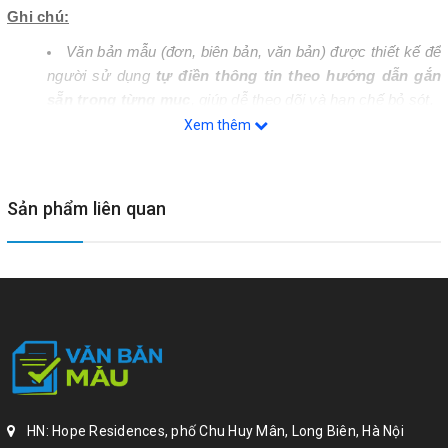
Ghi chú:
Văn bản mẫu (đơn, biên bản, văn bản) được thiết kế để
người sử dụng
tự điền thông tin theo hướng dẫn gắn
sẵn trong từng mục
, giúp dễ theo dõi và hạn chế bỏ sót.
Xem thêm
Sản phẩm
chỉ bao gồm nội dung mẫu và hướng dẫn
điền
,
không kèm tư vấn, giải đáp hoặc hướng dẫn bổ
sung ngoài văn bản
.
Sản phẩm liên quan
Khách hàng vui lòng
lựa chọn đúng mã số văn bản
và ghi rõ email nhận file (nếu khác với email đặt hàng).
Văn bản sẽ được gửi
qua email
theo thông tin khách
hàng cung cấp.
Sản phẩm
không bao gồm tư vấn pháp lý
, không
đánh giá nội dung vụ việc và
không thay thế dịch vụ
soạn thảo hồ sơ theo yêu cầu
.
HN: Hope Residences, phố Chu Huy Mân, Long Biên, Hà Nội