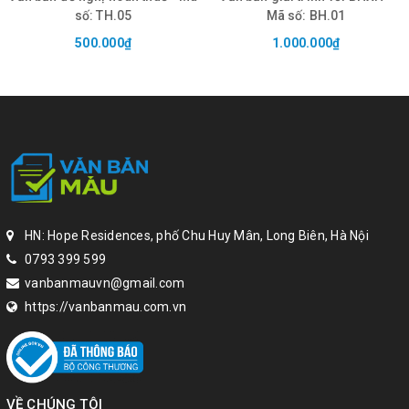
Việc sử dụng dịch vụ được hiểu là khách hàng đã
đọc
số: TH.05
Mã số: BH.01
và đồng ý với Tuyên bố pháp lý của website
.
500.000₫
1.000.000₫
HN: Hope Residences, phố Chu Huy Mân, Long Biên, Hà Nội
0793 399 599
vanbanmauvn@gmail.com
https://vanbanmau.com.vn
VỀ CHÚNG TÔI