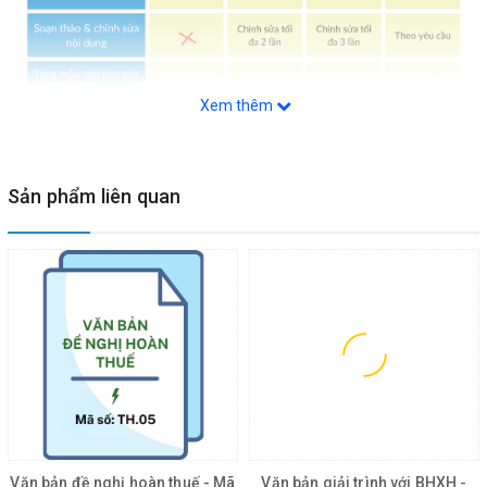
Xem thêm
Sản phẩm liên quan
📝
GHI CHÚ:
Dịch vụ tập trung vào
hỗ trợ kỹ thuật soạn thảo và
chuẩn hóa hồ sơ
.
Không bao gồm tư vấn pháp lý
và
không cam kết
kết quả giải quyết
của cơ quan có thẩm quyền.
Khách hàng chịu trách nhiệm về thông tin cung cấp và
việc sử dụng hồ sơ khi nộp.
Chi phí in ấn, đóng quyển và các yêu cầu ngoài phạm
vi mô tả sẽ được báo giá riêng.
Văn bản đề nghị hoàn thuế - Mã
Văn bản giải trình với BHXH -