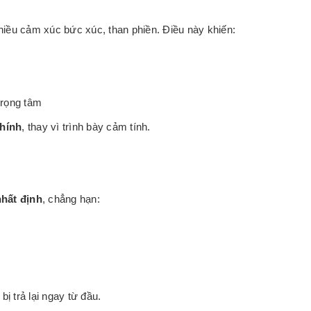
hiều cảm xúc bức xúc, than phiền. Điều này khiến:
trọng tâm
chính
, thay vì trình bày cảm tính.
nhất định
, chẳng hạn:
ị trả lại ngay từ đầu.