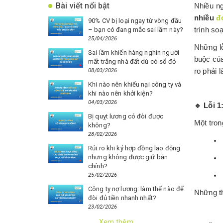
Bài viết nổi bật
Nhiều ng
nhiều
đ
90% CV bị loại ngay từ vòng đầu
– bạn có đang mắc sai lầm này?
trình so
25/04/2026
Những lỗ
Sai lầm khiến hàng nghìn người
buộc của
mất trắng nhà đất dù có sổ đỏ
08/03/2026
ro phải l
Khi nào nên khiếu nại công ty và
khi nào nên khởi kiện?
04/03/2026
🔹
Lỗi 1
Bị quỵt lương có đòi được
Một tron
không?
28/02/2026
Rủi ro khi ký hợp đồng lao động
nhưng không được giữ bản
chính?
25/02/2026
Công ty nợ lương: làm thế nào để
Những th
đòi đủ tiền nhanh nhất?
23/02/2026
Xem thêm