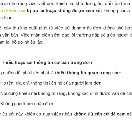
ười cho rằng việc viết đơn khiếu nại khá đơn giản, chỉ cần trình 
ơn khiếu nại
bị trả lại hoặc không được xem xét
không phải vì 
ạn thảo.
i này thường xuất phát từ việc sử dụng mẫu đơn không phù hợp,
 văn bản. Việc nhận diện sớm các lỗi thường gặp sẽ giúp người là
àm lại hồ sơ nhiều lần.
: Thiếu hoặc sai thông tin cơ bản trong đơn
g những lỗi phổ biến nhất là
thiếu thông tin quan trọng
như:
Họ tên, địa chỉ, thông tin liên hệ của người làm đơn
Nội dung khiếu nại không rõ ràng, không xác định được vấn đề ch
Không ghi rõ nơi nhận đơn
iếu sót này khiến cơ quan tiếp nhận
không đủ căn cứ để xem xé