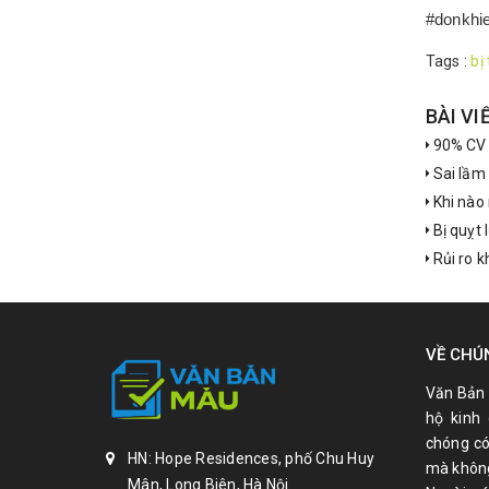
#donkhie
Tags :
bị 
BÀI VI
90% CV b
Sai lầm 
Khi nào 
Bị quỵt 
Rủi ro k
VỀ CHÚ
Văn Bản 
hộ kinh
chóng có
HN: Hope Residences, phố Chu Huy
mà không
Mân, Long Biên, Hà Nội