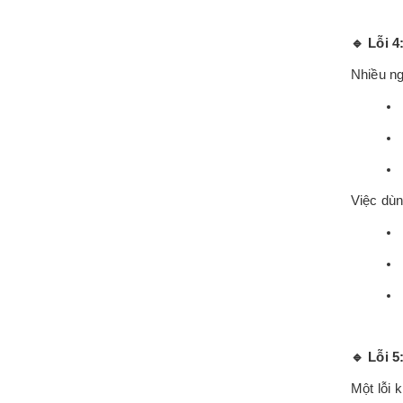
🔹
Lỗi 4
Nhiều n
Việc dùn
🔹
Lỗi 5
Một lỗi 