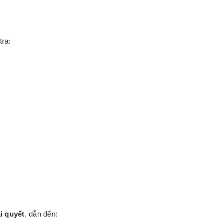
ra:
i quyết
, dẫn đến: