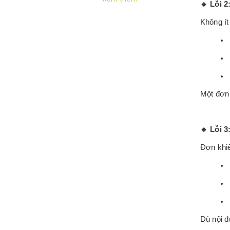
🔹
Lỗi 2
Không ít
Một đơn 
🔹
Lỗi 3
Đơn khiế
Dù nội d