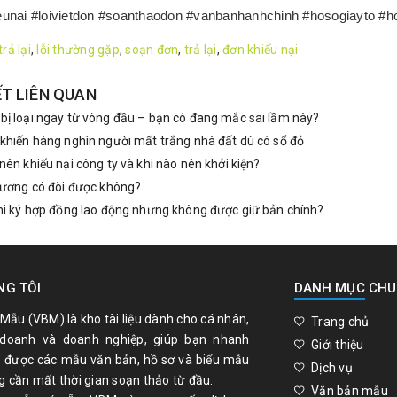
unai #loivietdon #soanthaodon #vanbanhanhchinh #hosogiayto #ho
trả lại
,
lỗi thường gặp
,
soạn đơn
,
trả lại
,
đơn khiếu nại
ẾT LIÊN QUAN
ị loại ngay từ vòng đầu – bạn có đang mắc sai lầm này?
khiến hàng nghìn người mất trắng nhà đất dù có sổ đỏ
nên khiếu nại công ty và khi nào nên khởi kiện?
lương có đòi được không?
hi ký hợp đồng lao động nhưng không được giữ bản chính?
NG TÔI
DANH MỤC CH
Mẫu (VBM) là kho tài liệu dành cho cá nhân,
Trang chủ
 doanh và doanh nghiệp, giúp bạn nhanh
Giới thiệu
 được các mẫu văn bản, hồ sơ và biểu mẫu
Dịch vụ
 cần mất thời gian soạn thảo từ đầu.
Văn bản mẫu