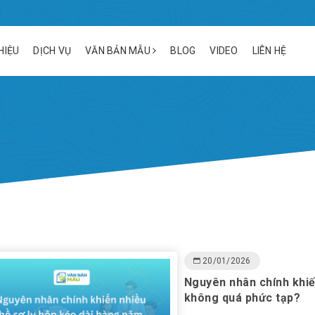
THIỆU
DỊCH VỤ
VĂN BẢN MẪU
BLOG
VIDEO
LIÊN HỆ
20/01/2026
Nguyên nhân chính khiế
không quá phức tạp?